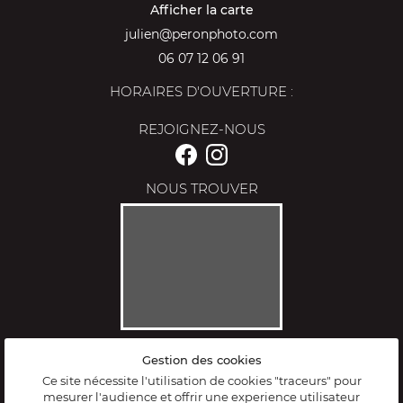
Afficher la carte
06 07 12 06 91
HORAIRES D'OUVERTURE :
REJOIGNEZ-NOUS
NOUS TROUVER
Gestion des cookies
Mentions Légales
Conditions générales d'utilisation
Ce site nécessite l'utilisation de cookies "traceurs" pour
Politique de confidentialité
mesurer l'audience et offrir une experience utilisateur