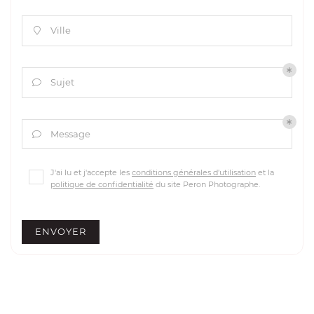
Ville

Sujet

Message

J'ai lu et j'accepte les
conditions générales d'utilisation
et la
politique de confidentialité
du site
Peron Photographe
.
ENVOYER