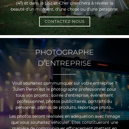
(41) et dans le Loir-et-Cher cherchera à révéler la
ORNE PHOTO
beauté d'un moment, d'une chose ou d'une personne.
TOS & VIDÉOS
CONTACTEZ-NOUS
GANISATION
ÉALISATIONS
RESTEZ INF
PHOTOGRAPHE
AVIS
INSCRIPTION NE
D’ENTREPRISE
ACTUALITÉS
CONTACT
Vous souhaitez communiquer sur votre entreprise ?
REJOIGNEZ-N
Julien Peron est le photographe professionnel pour
tous vos projets : soirée d’entreprise, évènement
professionnel, photos publicitaires, portraits du
personnel, photos de produits, reportage photo…
Les photos seront réalisées en adéquation avec l’image
que vous souhaitez véhiculer. Elles constitueront une
manière de communiquer efficacement mettant en