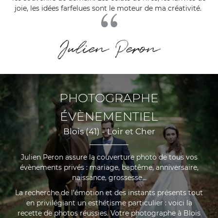
joie, les idées farfelues sont le moteur de ma créativité.
PHOTOGRAPHE
ÉVÈNEMENTIEL
Blois (41) - Loir et Cher
Julien Peron assure la couverture photo de tous vos
évènements privés : mariage, baptême, anniversaire,
UNE QUEST
naissance, grossesse…
La recherche de l’émotion et des instants présents tout
en privilégiant un esthétisme particulier : voici la
ACCUEIL
recette de photos réussies. Votre photographe à Blois
06 07 12 06