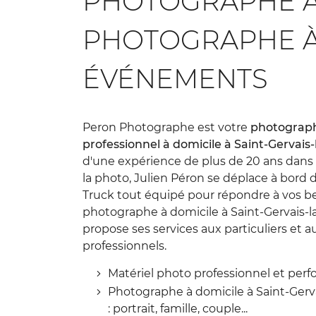
PHOTOGRAPHE À 
à l'adresse email indiqué ci-dessus. Vous pouvez vous désinscrire à 
en utilisant
le formulaire de désinscription
.
PHOTOGRAPHE À
INSCRIPTION
ÉVÉNEMENTS
Peron Photographe est votre
photograp
professionnel à domicile à Saint-Gervais-
d'une expérience de plus de 20 ans dan
la photo, Julien Péron se déplace à bord
Truck tout équipé pour répondre à vos be
photographe à domicile à Saint-Gervais-l
propose ses services aux particuliers et a
professionnels.
Matériel photo professionnel et per
Photographe à domicile à Saint-Gerva
: portrait, famille, couple...