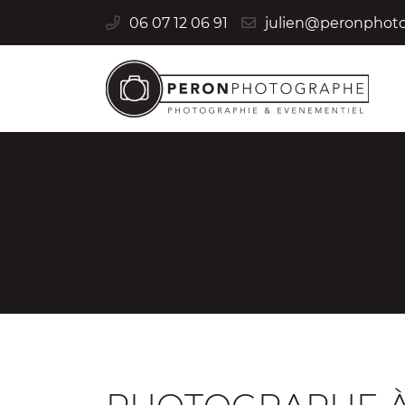
06 07 12 06 91
41000 Blois
06 07 12 06 91
Adresse email de réception

En cochant cette case, vous consentez à recevoir nos propositions c