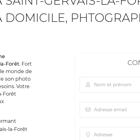
SAINT-GERVAIS-LA-FOR
tout moment
 DOMICILE, PHTOGRAP
he
CON
la-Forêt
. Fort
s le monde de
 de son photo
Nom et prénom

soins. Votre
a-Forêt
ux
Adresse email

formant
is-la-Forêt
Adresse
