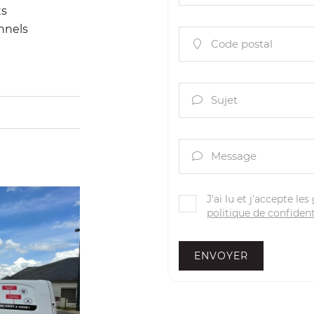
ts
nnels
Code postal

Sujet

Message

J'ai lu et j'accepte les
politique de confident
ENVOYER