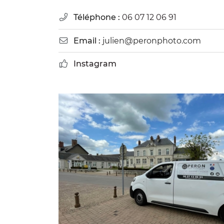
Téléphone :
06 07 12 06 91

Email :
julien@peronphoto.com

Instagram
