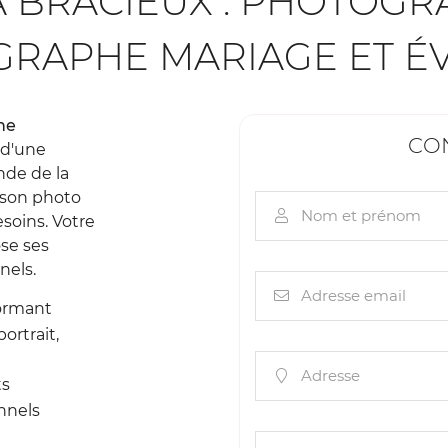
 BRACIEUX : PHOTOGR
tout moment
OGRAPHE MARIAGE ET 
he
CON
t d'une
nde de la
 son photo
Nom et prénom

soins. Votre
se ses
nels.
Adresse email

formant
ortrait,
Adresse

ts
nnels