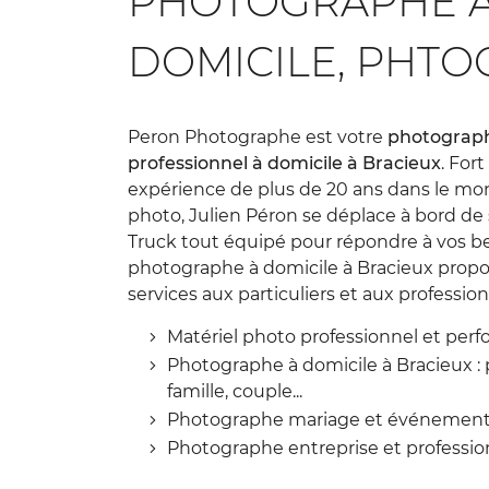
PHOTOGRAPHE À
à l'adresse email indiqué ci-dessus. Vous pouvez vous désinscrire à 
en utilisant
le formulaire de désinscription
.
DOMICILE, PHT
INSCRIPTION
Peron Photographe est votre
photograp
professionnel à domicile à Bracieux
. For
expérience de plus de 20 ans dans le mo
photo, Julien Péron se déplace à bord de
Truck tout équipé pour répondre à vos be
photographe à domicile à Bracieux propo
services aux particuliers et aux profession
Matériel photo professionnel et per
Photographe à domicile à Bracieux : p
famille, couple...
Photographe mariage et événemen
Photographe entreprise et professio