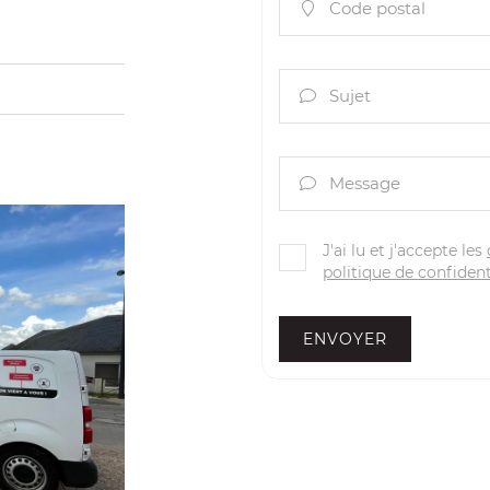
Code postal

Sujet

Message

J'ai lu et j'accepte les
politique de confident
ENVOYER