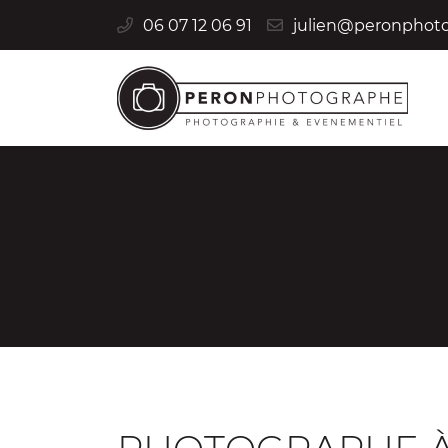
06 07 12 06 91
41000 Blois
06 07 12 06 91
Adresse email de réception

En cochant cette case, vous consentez à recevoir nos propositions c