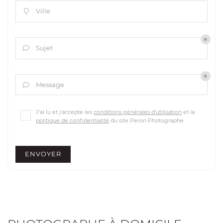
Ville

Sujet

Message

J'ai lu et j'accepte les
conditions générales d'utilisation
et la
politique de confidentialité
du site
Peron Photographe
.
ENVOYER